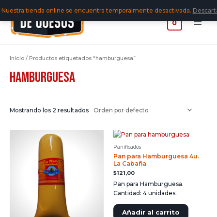
Nuestra tienda online se encuentra temporalmente desactivada.
Descart
0
Inicio
/ Productos etiquetados “hamburguesa”
hamburguesa
Mostrando los 2 resultados
Panificados
Pan para Hamburguesa 4u.
La Cabaña
$
121,00
Pan para Hamburguesa.
Cantidad: 4 unidades.
Añadir al carrito