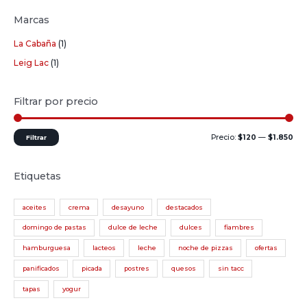
Marcas
La Cabaña
(1)
Leig Lac
(1)
Filtrar por precio
Precio:
$120
—
$1.850
Filtrar
Etiquetas
aceites
crema
desayuno
destacados
domingo de pastas
dulce de leche
dulces
fiambres
hamburguesa
lacteos
leche
noche de pizzas
ofertas
panificados
picada
postres
quesos
sin tacc
tapas
yogur