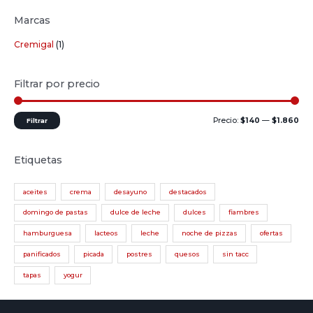
Marcas
Cremigal
(1)
Filtrar por precio
Precio:
$140
—
$1.860
Filtrar
Etiquetas
aceites
crema
desayuno
destacados
domingo de pastas
dulce de leche
dulces
fiambres
hamburguesa
lacteos
leche
noche de pizzas
ofertas
panificados
picada
postres
quesos
sin tacc
tapas
yogur