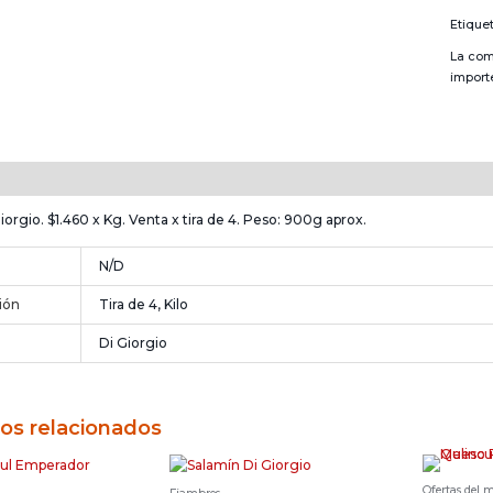
Etique
La com
import
n
Información adicional
iorgio. $1.460 x Kg. Venta x tira de 4. Peso: 900g aprox.
N/D
ión
Tira de 4, Kilo
Di Giorgio
os relacionados
Ofertas del 