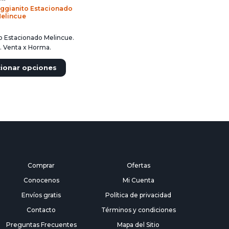
ggianito Estacionado
Melincue
o Estacionado Melincue.
g. Venta x Horma.
cionar opciones
Comprar
Ofertas
Conocenos
Mi Cuenta
Envíos gratis
Política de privacidad
Contacto
Términos y condiciones
Preguntas Frecuentes
Mapa del Sitio