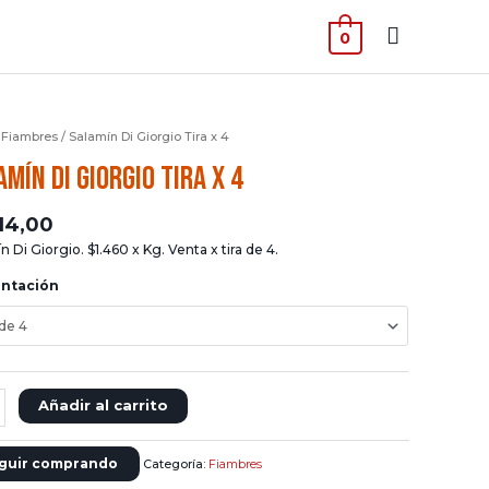
0
/
Fiambres
/ Salamín Di Giorgio Tira x 4
amín Di Giorgio Tira x 4
314,00
n Di Giorgio. $1.460 x Kg. Venta x tira de 4.
entación
Añadir al carrito
guir comprando
Categoría:
Fiambres