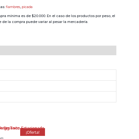
tas:
fiambres
,
picada
pra mínima es de $20.000. En el caso de los productos por peso, el
e de la compra puede variar al pesar la mercadería.
¡Oferta!
mes