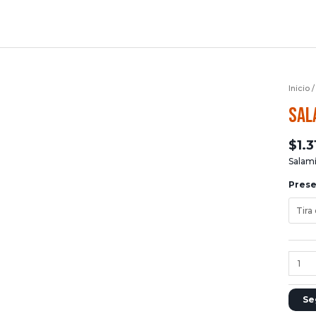
Inicio
Sal
$
1.
Salamí
Pres
Se