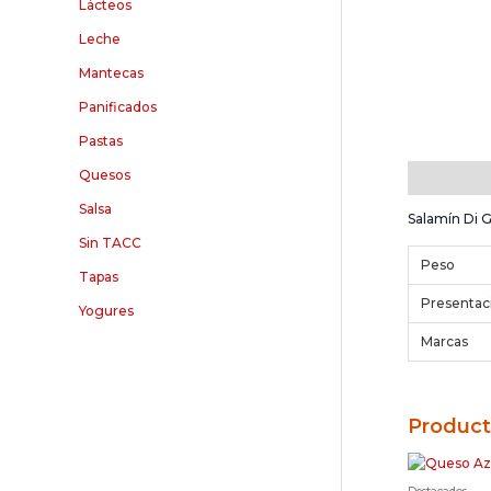
Lácteos
Leche
Mantecas
Panificados
Pastas
Quesos
Descripció
Salsa
Salamín Di G
Sin TACC
Peso
Tapas
Presentac
Yogures
Marcas
Product