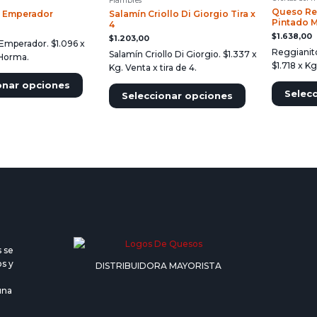
Fiambres
Queso Re
 Emperador
Salamín Criollo Di Giorgio Tira x
Pintado 
4
$
1.638,00
$
1.203,00
Emperador. $1.096 x
Reggianit
Salamín Criollo Di Giorgio. $1.337 x
 Horma.
$1.718 x K
Kg. Venta x tira de 4.
onar opciones
Selec
Seleccionar opciones
 se
os y
DISTRIBUIDORA MAYORISTA
una