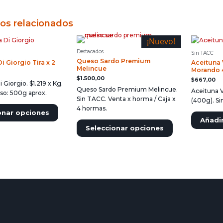
os relacionados
¡Nuevo!
Destacados
Sin TACC
Queso Sardo Premium
i Giorgio Tira x 2
Aceituna 
Melincue
Morando 
$
1.500,00
$
667,00
 Giorgio. $1.219 x Kg.
Queso Sardo Premium Melincue.
Aceituna 
eso: 500g aprox.
Sin TACC. Venta x horma / Caja x
(400g). Si
4 hormas.
onar opciones
Añadir
Seleccionar opciones