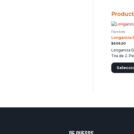
Product
Fiambres
Longaniza D
$
609,50
Longaniza Di
Tira de 2. P
Selecci
DE QUESOS