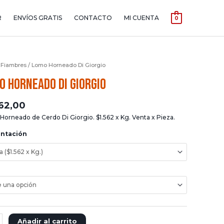
R
ENVÍOS GRATIS
CONTACTO
MI CUENTA
0
/
Fiambres
/ Lomo Horneado Di Giorgio
o Horneado Di Giorgio
562,00
orneado de Cerdo Di Giorgio. $1.562 x Kg. Venta x Pieza.
entación
r
Añadir al carrito