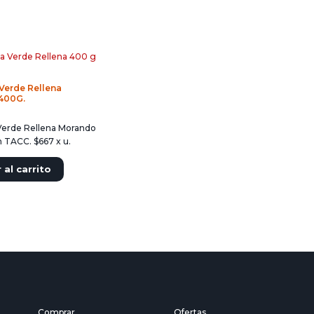
Verde Rellena
400G.
Verde Rellena Morando
n TACC. $667 x u.
 al carrito
Comprar
Ofertas