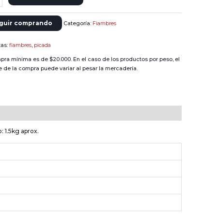
guir comprando
Categoría:
Fiambres
tas:
fiambres
,
picada
pra mínima es de $20.000. En el caso de los productos por peso, el
e de la compra puede variar al pesar la mercadería.
: 1.5kg aprox.