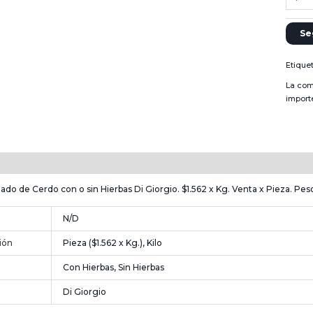
Se
Etique
La com
import
n
Información adicional
o de Cerdo con o sin Hierbas Di Giorgio. $1.562 x Kg. Venta x Pieza. Peso
N/D
ión
Pieza ($1.562 x Kg.), Kilo
Con Hierbas, Sin Hierbas
Di Giorgio