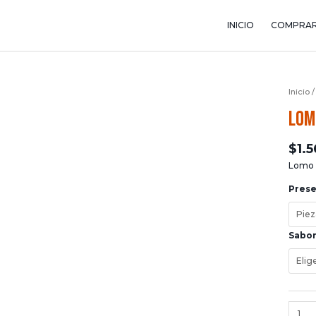
INICIO
COMPRA
Inicio
Lom
$
1.
Lomo H
Pres
Sabo