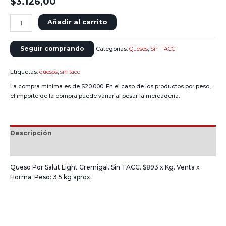
$
3.126,00
Añadir al carrito
Seguir comprando
Categorías:
Quesos
,
Sin TACC
Etiquetas:
quesos
,
sin tacc
La compra mínima es de $20.000. En el caso de los productos por peso,
el importe de la compra puede variar al pesar la mercadería.
Descripción
Información adicional
Queso Por Salut Light Cremigal. Sin TACC. $893 x Kg. Venta x
Horma. Peso: 3.5 kg aprox.