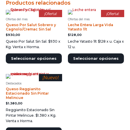
Productos relacionados
¡Oferta!
¡Oferta!
Ofertas del mes
Ofertas del mes
Queso Por Salut Sobrero y
Leche Entera Larga Vida
Cagnolo/Cremac Sin Sal
Yatasto 1lt
$
930,00
$
128,00
Queso Por Salut Sin Sal. $930 x
Leche Yatasto 1lt $128 x u. Caja x
Kg. Venta x Horma.
12 u.
Seleccionar opciones
Seleccionar opciones
¡Nuevo!
Destacados
Queso Reggianito
Estacionado Sin Pintar
Melincue
$
1.380,00
Reggianito Estacionado Sin
Pintar Melincue. $1.380 x Kg.
Venta x Horma.