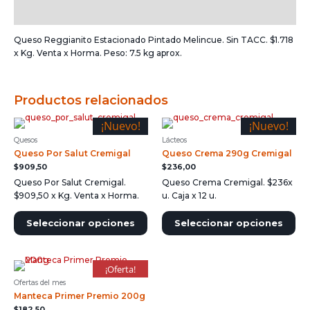
Información adicional
Queso Reggianito Estacionado Pintado Melincue. Sin TACC. $1.718
x Kg. Venta x Horma. Peso: 7.5 kg aprox.
Productos relacionados
¡Nuevo!
¡Nuevo!
Quesos
Lácteos
Queso Por Salut Cremigal
Queso Crema 290g Cremigal
$
909,50
$
236,00
Queso Por Salut Cremigal.
Queso Crema Cremigal. $236x
$909,50 x Kg. Venta x Horma.
u. Caja x 12 u.
Seleccionar opciones
Seleccionar opciones
¡Oferta!
Ofertas del mes
Manteca Primer Premio 200g
$
182,50