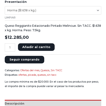
Presentación
LIMPIAR
Queso Reggianito Estacionado Pintado Melincue. Sin TACC. $1.638
x kg. Horma. Peso: 7.5kg.
$
12.285,00
Añadir al carrito
Seguir comprando
Categorías:
Ofertas del mes
,
Quesos
,
Sin TACC
Etiquetas:
ofertas
,
picada
,
quesos
,
sin tacc
La compra mínima es de $20.000. En el caso de los productos por peso,
el importe de la compra puede variar al pesar la mercadería.
Descripción