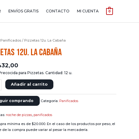
R
ENVÍOS GRATIS
CONTACTO
MI CUENTA
0
/
Panificados
/ Pizzetas 12u. La Cabaña
zetas 12u. La Cabaña
432,00
recocida para Pizzetas. Cantidad: 12 u.
as
Añadir al carrito
a
guir comprando
Categoría:
Panificados
dad
tas:
noche de pizzas
,
panificados
pra mínima es de $20.000. En el caso de los productos por peso, el
e de la compra puede variar al pesar la mercadería.