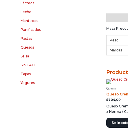
Lácteos
Leche
Descripció
Mantecas
Masa Precoci
Panificados
Pastas
Peso
Quesos
Marcas
Salsa
Sin TACC
Product
Tapas
Yogures
Quesos
Queso Crem
$
704,00
Queso Cremo
x Horma / Ca
Selecci