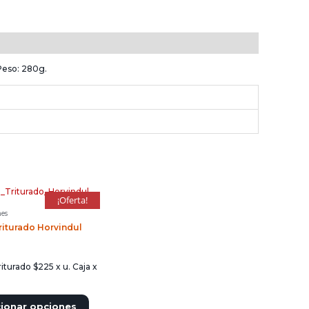
Peso: 280g.
¡Oferta!
mes
iturado Horvindul
turado $225 x u. Caja x
cionar opciones