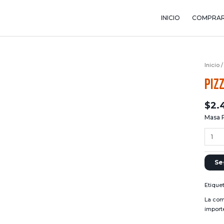
INICIO
COMPRA
Inicio
Piz
$
2.
Masa P
Pizzet
12u.
La
Cabañ
Se
canti
Etique
La com
import