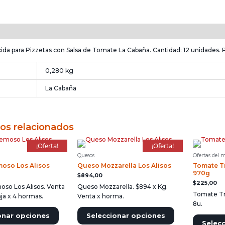
n
Información adicional
da para Pizzetas con Salsa de Tomate La Cabaña. Cantidad: 12 unidades. 
0,280 kg
La Cabaña
os relacionados
¡Oferta!
¡Oferta!
Quesos
Ofertas del 
oso Los Alisos
Queso Mozzarella Los Alisos
Tomate Tr
970g
$
894,00
$
225,00
so Los Alisos. Venta
Queso Mozzarella. $894 x Kg.
Tomate Tri
ja x 4 hormas.
Venta x horma.
8u.
onar opciones
Seleccionar opciones
Selec