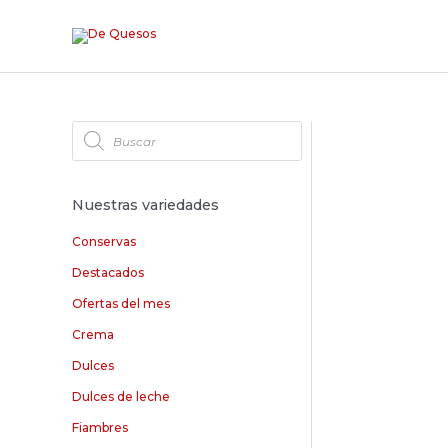
Ir
al
contenido
B
ú
s
q
u
e
d
Nuestras variedades
a
d
e
Conservas
p
r
o
Destacados
d
u
Ofertas del mes
c
t
o
Crema
s
Dulces
Dulces de leche
Fiambres