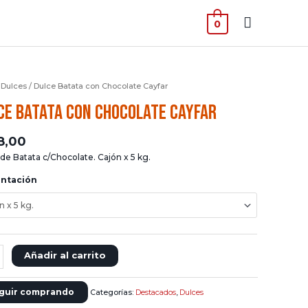
Menú
0
principal
/
Dulces
/ Dulce Batata con Chocolate Cayfar
ce Batata con Chocolate Cayfar
8,00
de Batata c/Chocolate. Cajón x 5 kg.
entación
Añadir al carrito
a
late
guir comprando
Categorías:
Destacados
,
Dulces