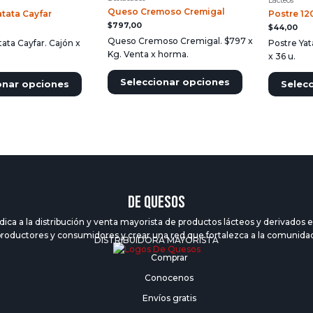
Lácteos
Queso Cremoso Cremigal
tata Cayfar
Postre 12
$
797,00
$
44,00
Queso Cremoso Cremigal. $797 x
ata Cayfar. Cajón x
Postre Yat
Kg. Venta x horma.
x 36 u.
Seleccionar opciones
onar opciones
Selec
DE QUESOS
 a la distribución y venta mayorista de productos lácteos y derivados en
roductores y consumidores y crear una red que fortalezca a la comunida
DISTRIBUIDORA MAYORISTA
Comprar
Conocenos
Envíos gratis