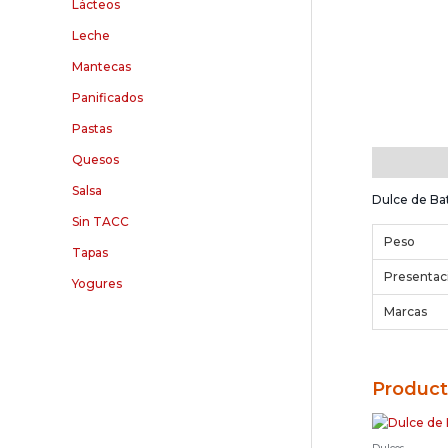
Lácteos
Leche
Mantecas
Panificados
Pastas
Quesos
Descripció
Salsa
Dulce de Bat
Sin TACC
Peso
Tapas
Presentac
Yogures
Marcas
Product