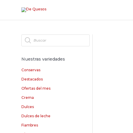
Ir
al
contenido
B
ú
s
q
u
e
d
Nuestras variedades
a
d
e
Conservas
p
r
o
Destacados
d
u
Ofertas del mes
c
t
o
Crema
s
Dulces
Dulces de leche
Fiambres