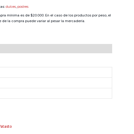
dad
tas:
dulces
,
postres
pra mínima es de $20.000. En el caso de los productos por peso, el
e de la compra puede variar al pesar la mercadería.