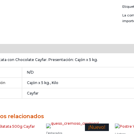
canti
Etique
La com
import
n
Información adicional
ata con Chocolate Cayfar. Presentación: Cajón x 5 kg.
N/D
ión
Cajón x 5 kg., Kilo
Cayfar
os relacionados
¡Nuevo!
Destacados