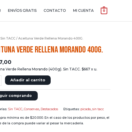
R
ENVÍOS GRATIS
CONTACTO
MI CUENTA
0
/
Sin TACC
/ Aceituna Verde Rellena Morando 400G.
ituna Verde Rellena Morando 400G.
7,00
na Verde Rellena Morando (400g). Sin TACC. $667 x u.
Añadir al carrito
guir comprando
rías:
Sin TACC
,
Conservas
,
Destacados
Etiquetas:
picada
,
sin tacc
pra mínima es de $20.000. En el caso de los productos por peso, el
e de la compra puede variar al pesar la mercadería.