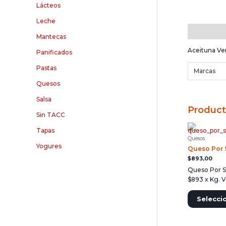
Lácteos
Leche
Descripció
Mantecas
Aceituna Ve
Panificados
Pastas
Marcas
Quesos
Salsa
Product
Sin TACC
Tapas
Quesos
Yogures
Queso Por S
$
893,00
Queso Por S
$893 x Kg. 
Selecci