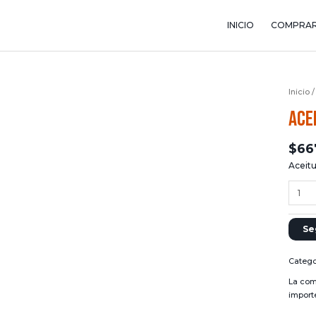
INICIO
COMPRA
Inicio
Ace
$
66
Aceitu
Se
Catego
La com
import