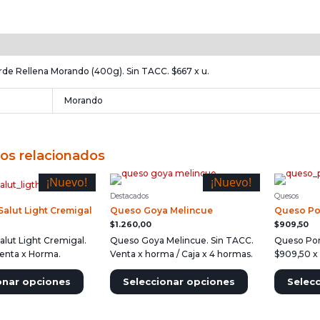
n
Información adicional
rde Rellena Morando (400g). Sin TACC. $667 x u.
Morando
os relacionados
¡Nuevo!
¡Nuevo!
Destacados
Quesos
alut Light Cremigal
Queso Goya Melincue
Queso Por
$
1.260,00
$
909,50
alut Light Cremigal.
Queso Goya Melincue. Sin TACC.
Queso Por
Venta x Horma.
Venta x horma / Caja x 4 hormas.
$909,50 x
onar opciones
Seleccionar opciones
Selec